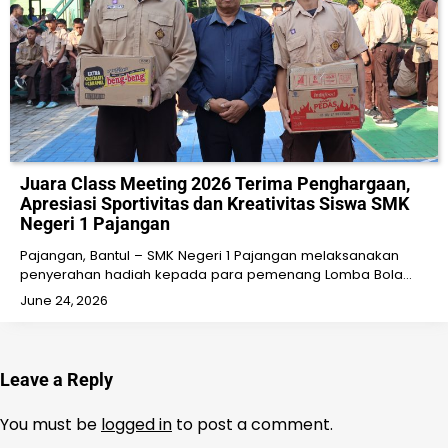
Juara Class Meeting 2026 Terima Penghargaan,
Apresiasi Sportivitas dan Kreativitas Siswa SMK
Negeri 1 Pajangan
Pajangan, Bantul – SMK Negeri 1 Pajangan melaksanakan
penyerahan hadiah kepada para pemenang Lomba Bola…
June 24, 2026
Leave a Reply
You must be
logged in
to post a comment.