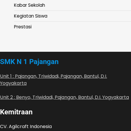
Kabar Sekolah
Kegiatan Siswa
Prestasi
SMK N 1 Pajangan
Unit 1 : Pajangan, Triwidadi, Pajangan, Bantul, D.I.
Yogyakarta
Unit 2 : Benyo, Triwidadi, Pajangan, Bantul, D.I. Yogyakarta
Kemitraan
CV. Agilcraft Indonesia