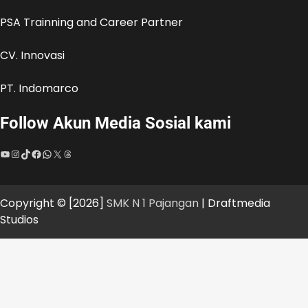
PSA Trainning and Career Partner
CV. Innovasi
PT. Indomarco
Follow Akun Media Sosial kami
YouTube
Instagram
TikTok
Facebook
WhatsApp
X
Threads
Copyright © [2026]
SMK N 1 Pajangan
| Draftmedia
Studios