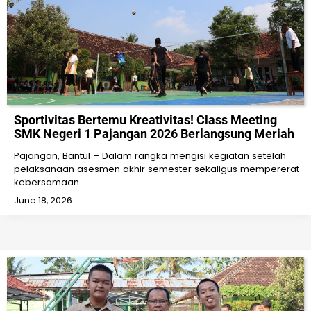
Sportivitas Bertemu Kreativitas! Class Meeting
SMK Negeri 1 Pajangan 2026 Berlangsung Meriah
Pajangan, Bantul – Dalam rangka mengisi kegiatan setelah
pelaksanaan asesmen akhir semester sekaligus mempererat
kebersamaan…
June 18, 2026