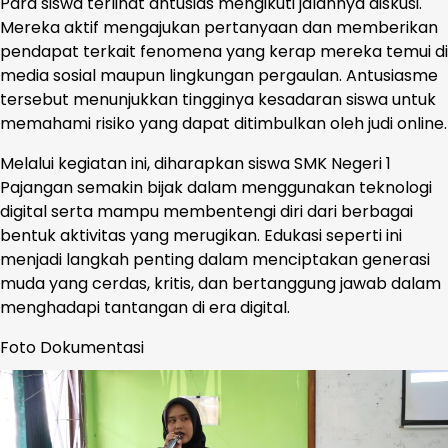
Para siswa terlihat antusias mengikuti jalannya diskusi.
Mereka aktif mengajukan pertanyaan dan memberikan
pendapat terkait fenomena yang kerap mereka temui di
media sosial maupun lingkungan pergaulan. Antusiasme
tersebut menunjukkan tingginya kesadaran siswa untuk
memahami risiko yang dapat ditimbulkan oleh judi online.
Melalui kegiatan ini, diharapkan siswa SMK Negeri 1
Pajangan semakin bijak dalam menggunakan teknologi
digital serta mampu membentengi diri dari berbagai
bentuk aktivitas yang merugikan. Edukasi seperti ini
menjadi langkah penting dalam menciptakan generasi
muda yang cerdas, kritis, dan bertanggung jawab dalam
menghadapi tantangan di era digital.
Foto Dokumentasi