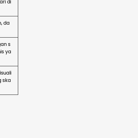
ri di
, da
an s
is ya
suali
g ska