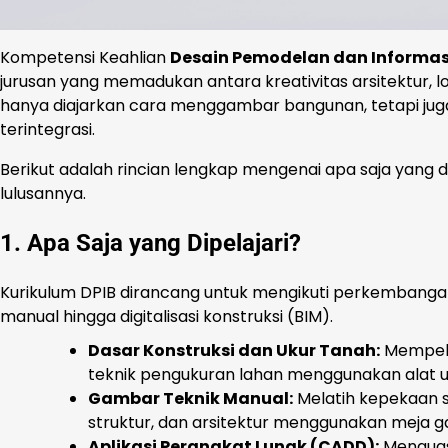
Kompetensi Keahlian
Desain Pemodelan dan Informas
jurusan yang memadukan antara kreativitas arsitektur, logik
hanya diajarkan cara menggambar bangunan, tetapi ju
terintegrasi.
Berikut adalah rincian lengkap mengenai apa saja yang di
lulusannya.
1. Apa Saja yang Dipelajari?
Kurikulum DPIB dirancang untuk mengikuti perkembangan t
manual hingga digitalisasi konstruksi (BIM).
Dasar Konstruksi dan Ukur Tanah:
Mempelaj
teknik pengukuran lahan menggunakan alat uk
Gambar Teknik Manual:
Melatih kepekaan s
struktur, dan arsitektur menggunakan meja 
Aplikasi Perangkat Lunak (CADD):
Menguasa