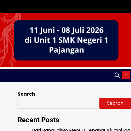
-
Search
Search
Recent Posts
Dari Bangunjiwo Menuju Jepang! Alumni RPL