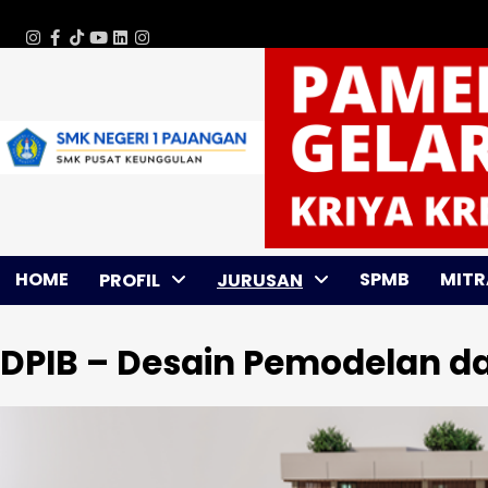
Skip
Saturday, Aug 08, 2026
to
WhatsApp
Instagram
Facebook
TikTok
Youtube
Linkedin
Instagram
content
HOME
SPMB
MITR
PROFIL
JURUSAN
DPIB – Desain Pemodelan d