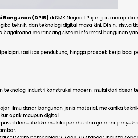
i Bangunan (DPIB)
di SMK Negeri 1 Pajangan merupaka
a teknik, dan teknologi digital masa kini. Di sini, siswa ti
ga bagaimana merancang sistem informasi bangunan ya
pelajari, fasilitas pendukung, hingga prospek kerja bagi 
eknologi industri konstruksi modern, mulai dari dasar t
ari ilmu dasar bangunan, jenis material, mekanika teknik
ur optik maupun digital.
pasial dan estetika melalui pembuatan gambar proyeksi,
gambar.
i software pemodelan 2D dan 3D standar industri seper