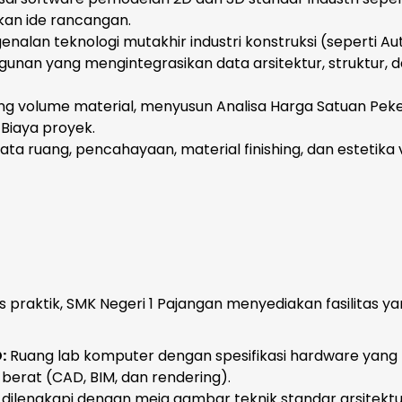
kan ide rancangan.
nalan teknologi mutakhir industri konstruksi (seperti A
nan yang mengintegrasikan data arsitektur, struktur, 
g volume material, menyusun Analisa Harga Satuan Pek
Biaya proyek.
ta ruang, pencahayaan, material finishing, dan estetika v
praktik, SMK Negeri 1 Pajangan menyediakan fasilitas y
:
Ruang lab komputer dengan spesifikasi hardware yang
erat (CAD, BIM, dan rendering).
dilengkapi dengan meja gambar teknik standar arsitektu