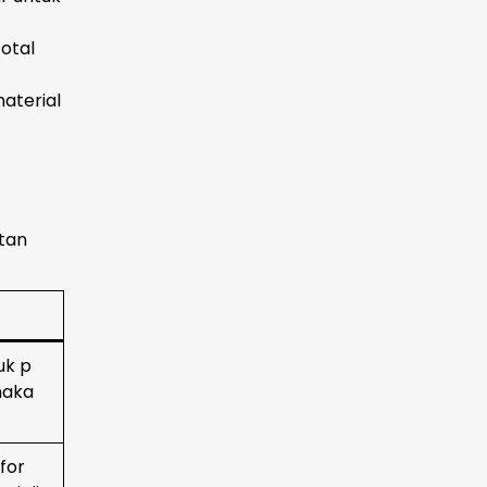
otal
aterial
ltan
uk p
naka
for