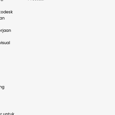
utodesk
dan
erjaan
isual
ang
r untuk