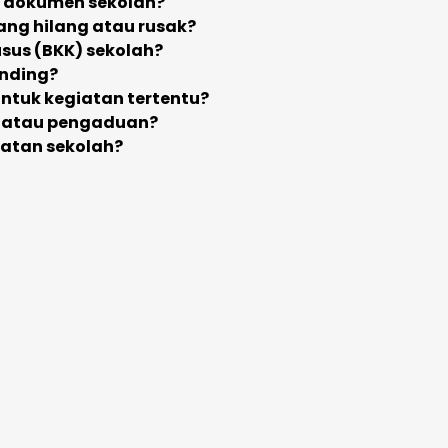
u dokumen sekolah?
ang hilang atau rusak?
sus (BKK) sekolah?
anding?
ntuk kegiatan tertentu?
, atau pengaduan?
atan sekolah?