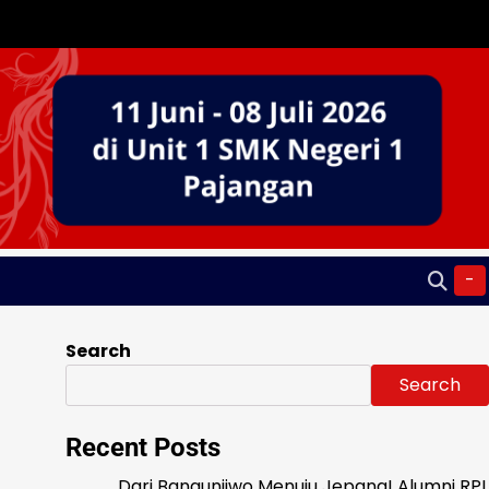
-
Search
Search
Recent Posts
Dari Bangunjiwo Menuju Jepang! Alumni RPL