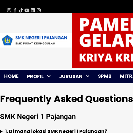
Skip
Sunday, Aug 09, 2026
to
WhatsApp
Instagram
Facebook
TikTok
Youtube
Linkedin
Instagram
content
HOME
SPMB
MITR
PROFIL
JURUSAN
Frequently Asked Question
SMK Negeri 1 Pajangan
1. Di mana lokasi SMK Negeri 1 Pajangan?