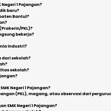
K Negeri 1 Pajangan?
dik baru?
paten Bantul?
gan?
 (Prakerin/PKL)?
angsung bekerja?
nia industri?
 dari sekolah?
lah?
itas sekolah?
ajangan?
 SMK Negeri 1 Pajangan?
pangan (PKL), magang, atau observasi dari perguru
an SMK Negeri 1 Pajangan?