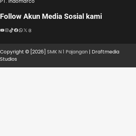
PT. Indomarco
Follow Akun Media Sosial kami
YouTube
Instagram
TikTok
Facebook
WhatsApp
X
Threads
Copyright © [2026]
SMK N 1 Pajangan
| Draftmedia
Studios