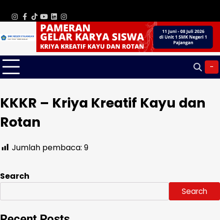
Skip
Sunday, Aug 09, 2026
to
WhatsApp
Instagram
Facebook
TikTok
Youtube
Linkedin
Instagram
content
-
KKKR – Kriya Kreatif Kayu dan
Rotan
Jumlah pembaca:
9
Search
Search
Recent Posts