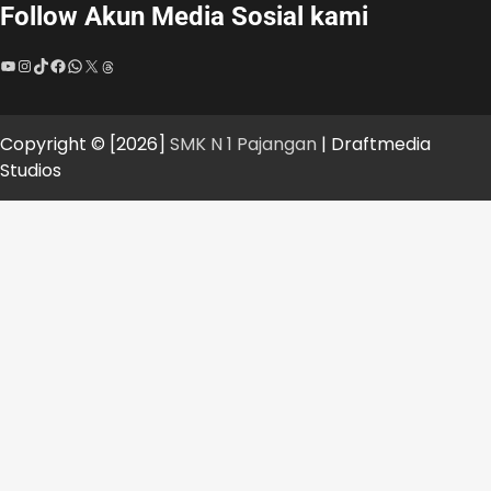
Follow Akun Media Sosial kami
YouTube
Instagram
TikTok
Facebook
WhatsApp
X
Threads
Copyright © [2026]
SMK N 1 Pajangan
| Draftmedia
Studios