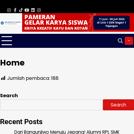
Skip
Sunday, Aug 09, 2026
to
WhatsApp
Instagram
Facebook
TikTok
Youtube
Linkedin
Instagram
content
-
Home
Jumlah pembaca:
188
Search
Search
Recent Posts
Dari Bangunjiwo Menuju Jepang! Alumni RPL SMK